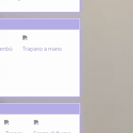
bambù
Trapano a mano