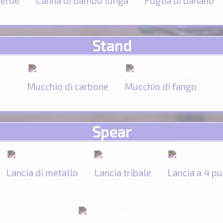
verde
Canna di bambù lunga
Foglia di banano
Stand
Mucchio di carbone
Mucchio di fango
Spear
Lancia di metallo
Lancia tribale
Lancia a 4 p