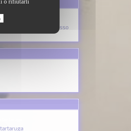
 o rifiutarli
a
Ascia
Coltello d'osso
 tartaruga