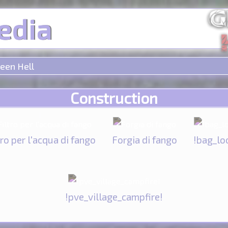
edia
een Hell
Construction
tro per l'acqua di fango
Forgia di fango
!bag_lo
!pve_village_campfire!