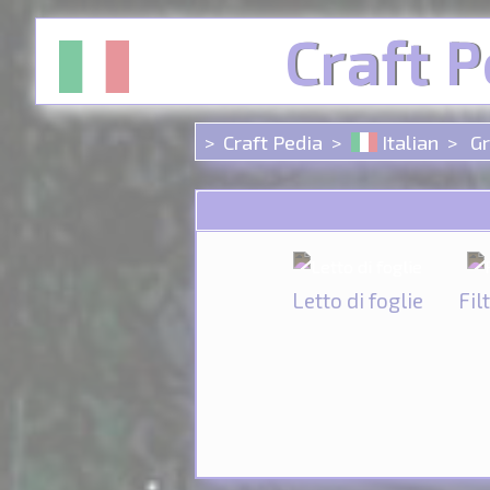
Pannello di gestione dei cookies
Craft P
Craft Pedia
Italian
Gr
Letto di foglie
Fil