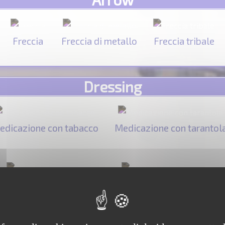
Freccia
Freccia di metallo
Freccia tribale
Dressing
edicazione con tabacco
Medicazione con tarantol
Medicazione con ninfea
Medicazione con cenere