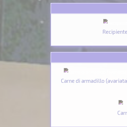
Recipient
Carne di armadillo (avariata
Car