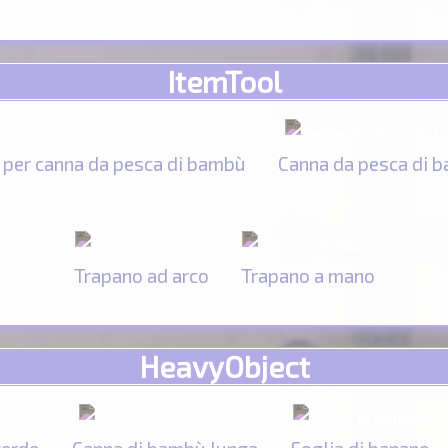
ItemTool
per canna da pesca di bambù
Canna da pesca di 
Trapano ad arco
Trapano a mano
HeavyObject