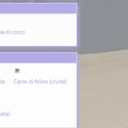
ia di cocco
la
Carne di felino (cruda)
iata)