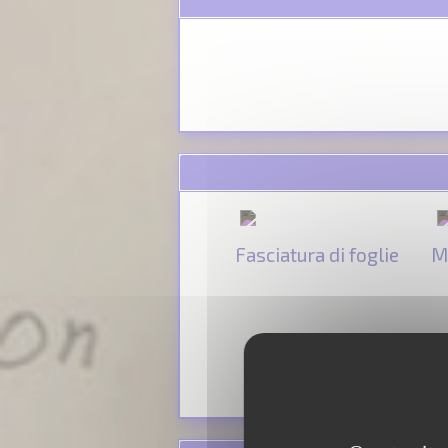
Fasciatura di foglie
M