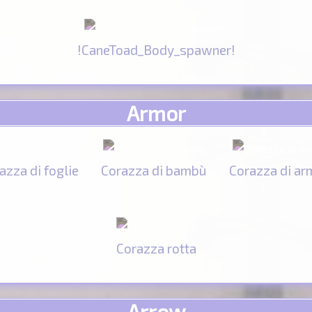
!CaneToad_Body_spawner!
Armor
azza di foglie
Corazza di bambù
Corazza di ar
Corazza rotta
Arrow