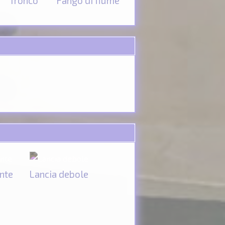
Tronco
Fango di fiume
unte
Lancia debole