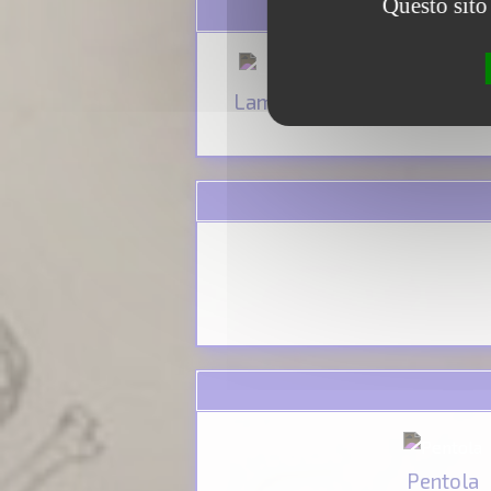
Questo sito 
Lama d'ossidiana
Ascia 
Pentola