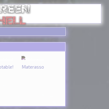
otable!
Materasso