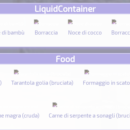
LiquidContainer
e di bambù
Borraccia
Noce di cocco
Borracc
Food
)
Tarantola golia (bruciata)
Formaggio in scato
ne magra (cruda)
Carne di serpente a sonagli (bruc