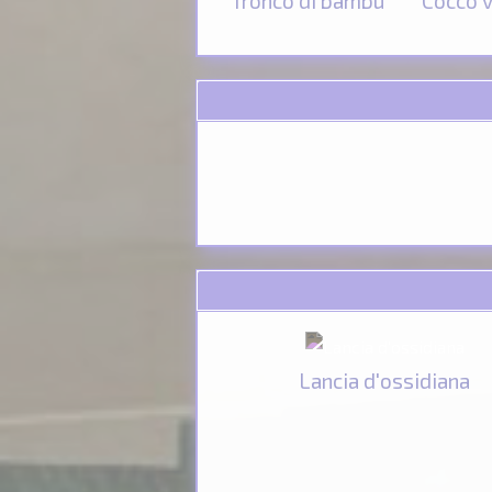
Tronco di bambù
Cocco 
Lancia d'ossidiana